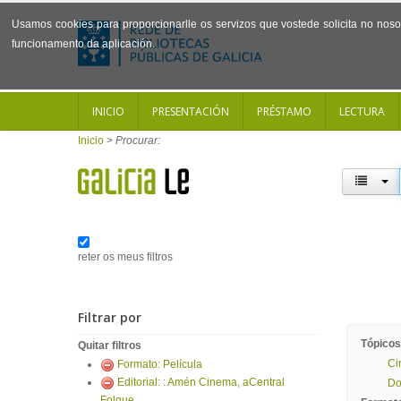
Usamos cookies para proporcionarlle os servizos que vostede solicita no noso 
funcionamento da aplicación.
INICIO
PRESENTACIÓN
PRÉSTAMO
LECTURA
Inicio
>
Procurar:
reter os meus filtros
Filtrar por
Tópicos
Quitar filtros
Ci
Formato: Película
Editorial: : Amén Cinema, aCentral
Do
Folque