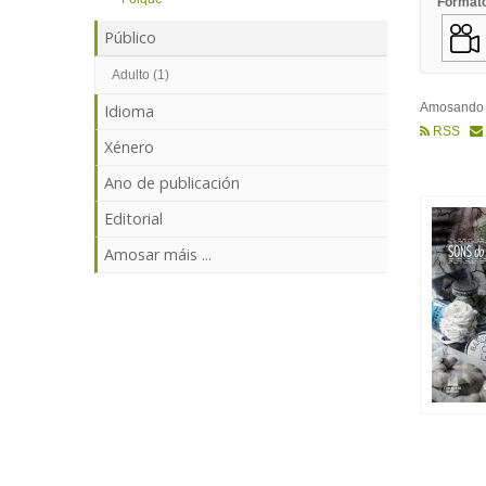
Format
Público
Adulto (1)
Amosand
Idioma
RSS
Xénero
Ano de publicación
Editorial
Amosar máis ...