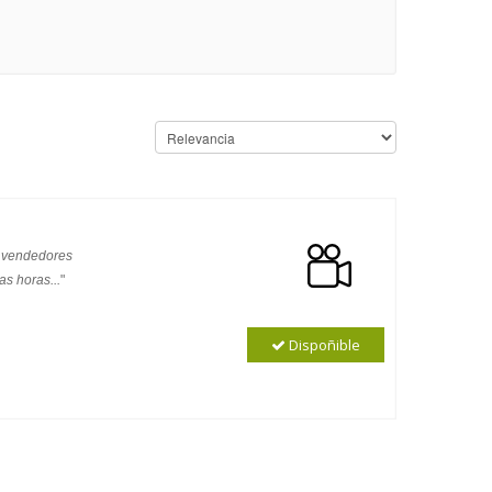
s vendedores
s horas...
"
Dispoñible