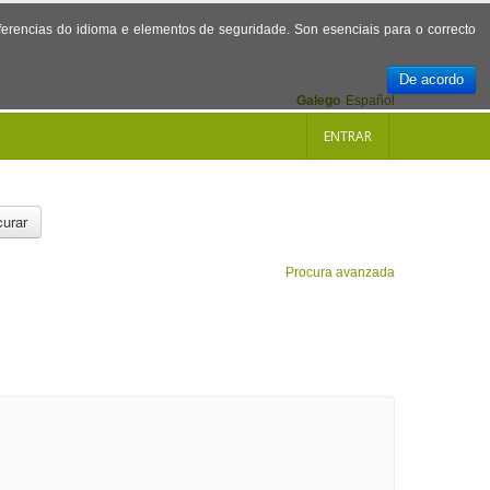
referencias do idioma e elementos de seguridade. Son esenciais para o correcto
De acordo
Galego
Español
ENTRAR
urar
Procura avanzada