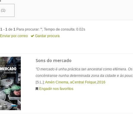
o
(1)
o
1
-
1
de
1
Para procurar:
''
, Tempo de consulta: 0.02s
Enviar por correo
Gardar procura
Sons do mercado
"O mercado é unha práctica tan ancestral como efémera. O
concéntranse nunha determinada zona da cidade e ás pouca
[S.L.]:
Amén Cinema, aCentral Folque
,
2016
Engadir nos favoritos