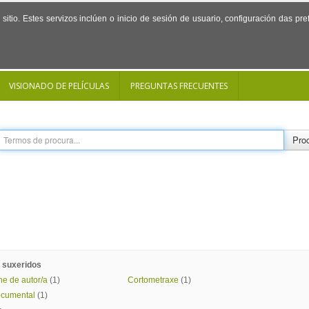
sitio. Estes servizos inclúen o inicio de sesión de usuario, configuración das p
VISIONADO DE PELÍCULAS
PREGUNTAS FRECUENTES
Proc
 suxeridos
ne de autor/a
(1)
Cortometraxe
(1)
cumental
(1)