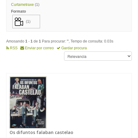
Curtametraxe
(1)
Formato
(1)
Amosando
1
-
1
de
1
Para procurar:
''
, Tempo de consulta: 0.03s
RSS
Enviar por correo
Gardar procura
Os difuntos falaban castelao