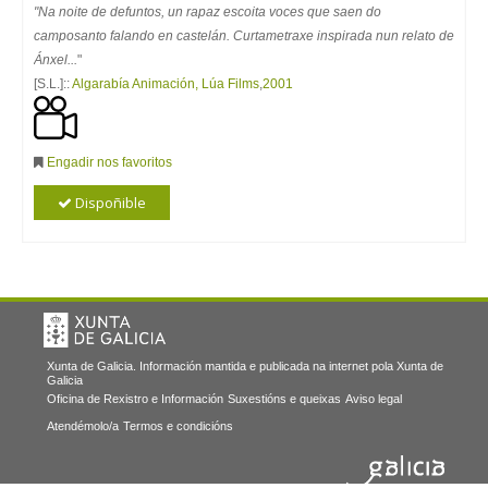
"Na noite de defuntos, un rapaz escoita voces que saen do
camposanto falando en castelán. Curtametraxe inspirada nun relato de
Ánxel...
"
[S.L.]::
Algarabía Animación, Lúa Films
,
2001
Engadir nos favoritos
Dispoñible
Xunta de Galicia. Información mantida e publicada na internet pola Xunta de
Galicia
Oficina de Rexistro e Información
Suxestións e queixas
Aviso legal
Atendémolo/a
Termos e condicións