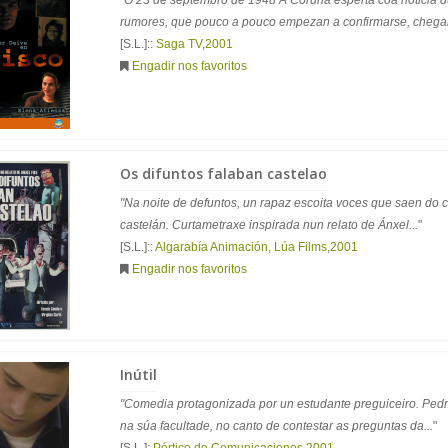
"O 23 de septembro de 1948 A Coruña esperta coa noticia du
rumores, que pouco a pouco empezan a confirmarse, chegan
[S.L.]::
Saga TV
,
2001
Engadir nos favoritos
Os difuntos falaban castelao
"Na noite de defuntos, un rapaz escoita voces que saen do
castelán. Curtametraxe inspirada nun relato de Ánxel...
"
[S.L.]::
Algarabía Animación, Lúa Films
,
2001
Engadir nos favoritos
Inútil
"Comedia protagonizada por un estudante preguiceiro. Pedr
na súa facultade, no canto de contestar as preguntas da...
"