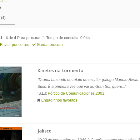
s ...
o
(4)
o
1
-
4
de
4
Para procurar:
''
, Tempo de consulta: 0.04s
Enviar por correo
Gardar procura
Xinetes na tormenta
"Drama baseado no relato do escritor galego Manolo Rivas. 
Suso. É a primeira vez que vai ao Gran Sol, quere...
"
[S.L.]:
Pórtico de Comunicaciones
,
2001
Engadir nos favoritos
Jalisco