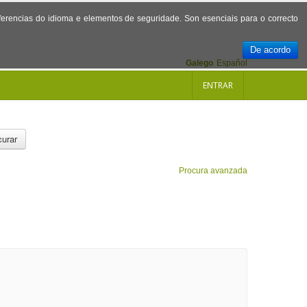
referencias do idioma e elementos de seguridade. Son esenciais para o correcto
De acordo
Galego
Español
ENTRAR
urar
Procura avanzada