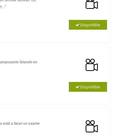
n terrible suceso. Os
...
"
Dispoñible
 camposanto falando en
Dispoñible
o está a facer un exame