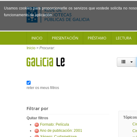
Usamos cookies para proporcionarlle os servizos que vostede solicita no noso 
funcionamento da aplicación.
INICIO
PRESENTACIÓN
PRÉSTAMO
LECTURA
Inicio
>
Procurar:
reter os meus filtros
Filtrar por
Tópicos
Quitar filtros
Ci
Formato: Película
Ano de publicación: 2001
Ci
Xénero: Curtametraxe