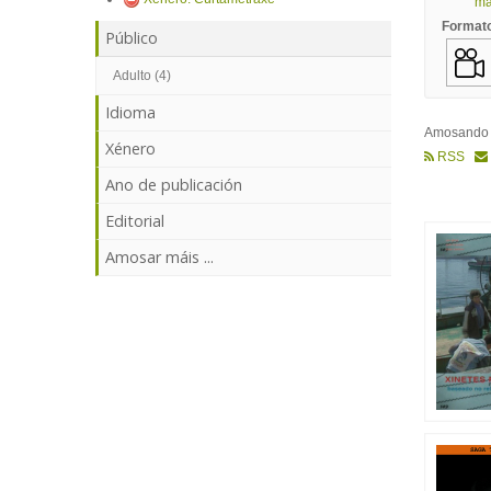
mái
Format
Público
Adulto (4)
Idioma
Amosand
Xénero
RSS
Ano de publicación
Editorial
Amosar máis ...