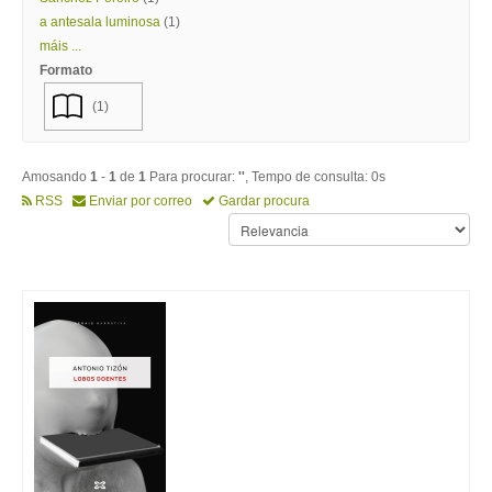
a antesala luminosa
(1)
máis ...
Formato
(1)
Amosando
1
-
1
de
1
Para procurar:
''
, Tempo de consulta: 0s
RSS
Enviar por correo
Gardar procura