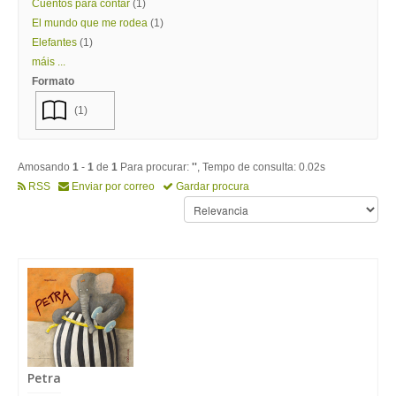
Cuentos para contar
(1)
El mundo que me rodea
(1)
Elefantes
(1)
máis ...
Formato
(1)
Amosando
1
-
1
de
1
Para procurar:
''
, Tempo de consulta: 0.02s
RSS
Enviar por correo
Gardar procura
Petra