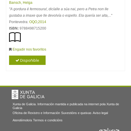
Bansch, Helga
"A gordura é fermosura!, dicíalle a súa nai, pero a Petra non lle
gustaba a imaxe que lle devolvía o espello. Ela quería ser alta,...
"
Pontevedra:
OQO
,
2014
ISBN:
9788498715200
Engadir nos favoritos
Dispoñible
Xunta de Galicia. Información mantida e publicada na internet pola Xunta de
Galicia
Oficina de Rexistro e Información
Suxestións e queixas
Aviso legal
Atendémolo/a
Termos e condicións