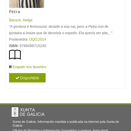
Petra
Bansch, Helga
"A gordura é fermosura!, dicíalle a súa nai, pero a Petra non lle
gustaba a imaxe que lle devolvía o espello. Ela quería ser alta,...
"
Pontevedra:
OQO
,
2014
ISBN:
9788498715200
Engadir nos favoritos
Dispoñible
Xunta de Galicia. Información mantida e publicada na internet pola Xunta de
Galicia
Oficina de Rexistro e Información
Suxestións e queixas
Aviso legal