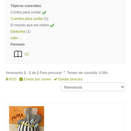
Tópicos suxeridos
Contos para contar
Cuentos para contar
(1)
El mundo que me rodea
Elefantes
(1)
máis ...
Formato
(1)
Amosando
1
-
1
de
1
Para procurar:
''
, Tempo de consulta: 0.09s
RSS
Enviar por correo
Gardar procura