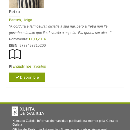
Petra
Bansch, Helga
"A gordura é fermosura!, dicíalle a súa nai, pero a Petra non lle
gustaba a imaxe que lle devolvía o espello. Ela quería ser alta,...
"
Pontevedra:
OQO
,
2014
ISBN:
9788498715200
Engadir nos favoritos
Dispoñible
Xunta de Galicia. Información mantida e publicada na internet pola Xunta de
Galicia
Oficina de Rexistro e Información
Suxestións e queixas
Aviso legal