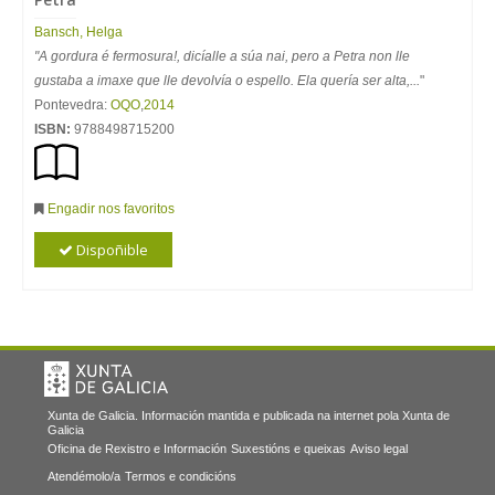
Bansch, Helga
"A gordura é fermosura!, dicíalle a súa nai, pero a Petra non lle
gustaba a imaxe que lle devolvía o espello. Ela quería ser alta,...
"
Pontevedra:
OQO
,
2014
ISBN:
9788498715200
Engadir nos favoritos
Dispoñible
Xunta de Galicia. Información mantida e publicada na internet pola Xunta de
Galicia
Oficina de Rexistro e Información
Suxestións e queixas
Aviso legal
Atendémolo/a
Termos e condicións