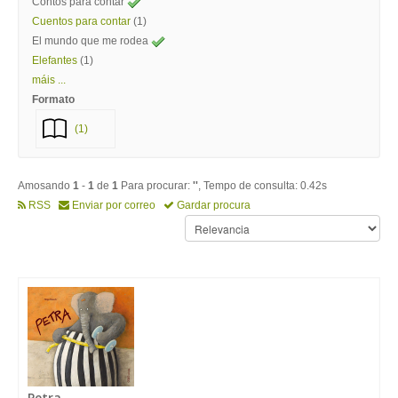
Contos para contar
Cuentos para contar
(1)
El mundo que me rodea
Elefantes
(1)
máis ...
Formato
(1)
Amosando
1
-
1
de
1
Para procurar:
''
, Tempo de consulta: 0.42s
RSS
Enviar por correo
Gardar procura
Petra