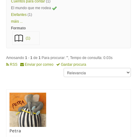
Cuentos para contar
(1)
El mundo que me rodea
Elefantes
(1)
máis ...
Formato
(1)
Amosando
1
-
1
de
1
Para procurar:
''
, Tempo de consulta: 0.03s
RSS
Enviar por correo
Gardar procura
Petra