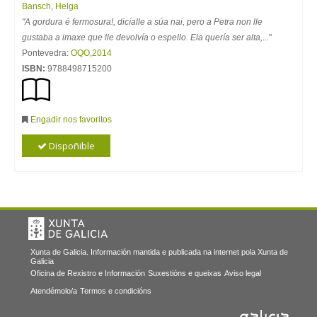
Bansch, Helga
"A gordura é fermosura!, dicíalle a súa nai, pero a Petra non lle
gustaba a imaxe que lle devolvía o espello. Ela quería ser alta,...
"
Pontevedra:
OQO
,
2014
ISBN:
9788498715200
Engadir nos favoritos
Dispoñible
Xunta de Galicia. Información mantida e publicada na internet pola Xunta de
Galicia
Oficina de Rexistro e Información
Suxestións e queixas
Aviso legal
Atendémolo/a
Termos e condicións