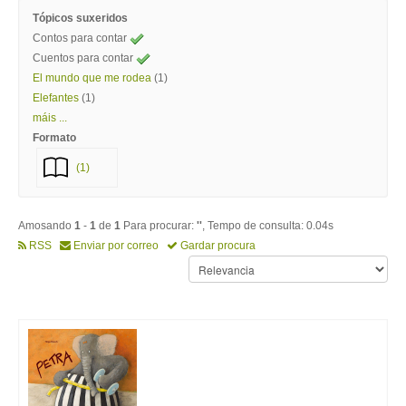
Tópicos suxeridos
Contos para contar
Cuentos para contar
El mundo que me rodea
(1)
Elefantes
(1)
máis ...
Formato
(1)
Amosando
1
-
1
de
1
Para procurar:
''
, Tempo de consulta: 0.04s
RSS
Enviar por correo
Gardar procura