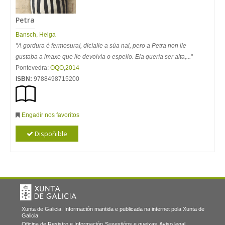
Petra
Bansch, Helga
"A gordura é fermosura!, dicíalle a súa nai, pero a Petra non lle
gustaba a imaxe que lle devolvía o espello. Ela quería ser alta,...
"
Pontevedra:
OQO
,
2014
ISBN:
9788498715200
Engadir nos favoritos
Dispoñible
Xunta de Galicia. Información mantida e publicada na internet pola Xunta de
Galicia
Oficina de Rexistro e Información
Suxestións e queixas
Aviso legal