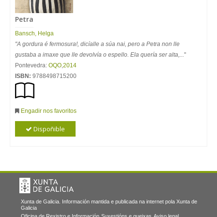
Petra
Bansch, Helga
"A gordura é fermosura!, dicíalle a súa nai, pero a Petra non lle
gustaba a imaxe que lle devolvía o espello. Ela quería ser alta,...
"
Pontevedra:
OQO
,
2014
ISBN:
9788498715200
Engadir nos favoritos
Dispoñible
Xunta de Galicia. Información mantida e publicada na internet pola Xunta de
Galicia
Oficina de Rexistro e Información
Suxestións e queixas
Aviso legal