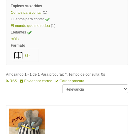
Tópicos suxeridos
Contos para contar
(1)
Cuentos para contar
El mundo que me rodea
(1)
Elefantes
máis ...
Formato
(1)
Amosando
1
-
1
de
1
Para procurar:
''
, Tempo de consulta: 0s
RSS
Enviar por correo
Gardar procura