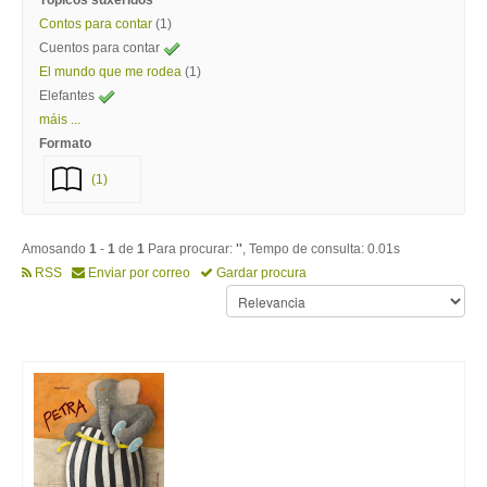
Tópicos suxeridos
Contos para contar
(1)
Cuentos para contar
El mundo que me rodea
(1)
Elefantes
máis ...
Formato
(1)
Amosando
1
-
1
de
1
Para procurar:
''
, Tempo de consulta: 0.01s
RSS
Enviar por correo
Gardar procura