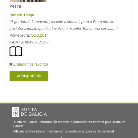
Petra
Bansch, Helga
"A gordura é fermosura!, dicíalle a súa nai, pero a Petra non lle
gustaba a imaxe que lle devolvía o espello. Ela quería ser alta,...
"
Pontevedra:
OQO
,
2014
ISBN:
9788498715200
Engadir nos favoritos
Dispoñible
Xunta de Galicia. Información mantida e publicada na internet pola Xunta de
Galicia
Oficina de Rexistro e Información
Suxestións e queixas
Aviso legal