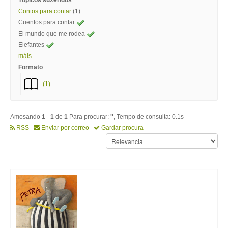
Tópicos suxeridos
Contos para contar
(1)
Cuentos para contar
El mundo que me rodea
Elefantes
máis ...
Formato
(1)
Amosando
1
-
1
de
1
Para procurar:
''
, Tempo de consulta: 0.1s
RSS
Enviar por correo
Gardar procura