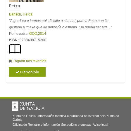
Petra
Bansch, Helga
"A gordura é fermosura!, dicíalle a súa nai, pero a Petra non lle
gustaba a imaxe que lle devolvía o espello. Ela quería ser alta,...
"
Pontevedra:
OQO
,
2014
ISBN:
9788498715200
Engadir nos favoritos
Dispoñible
Xunta de Galicia. Información mantida e publicada na internet pola Xunta de
Galicia
Oficina de Rexistro e Información
Suxestións e queixas
Aviso legal