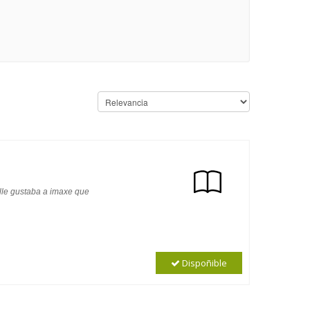
 lle gustaba a imaxe que
Dispoñible