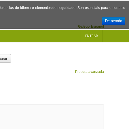
referencias do idioma e elementos de seguridade. Son esenciais para o correcto
De acordo
Galego
Español
ENTRAR
urar
Procura avanzada