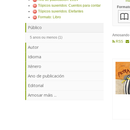
mái
Tópicos suxeridos: Cuentos para contar
Format
Tópicos suxeridos: Elefantes
Formato: Libro
Público
Amosand
5 anos ou menos (1)
RSS
Autor
Idioma
Xénero
Ano de publicación
Editorial
Amosar máis ...