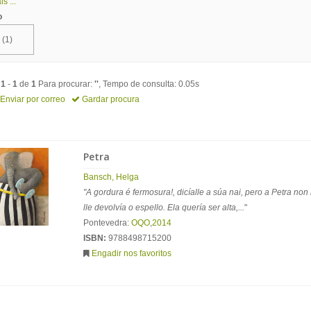
s ...
o
(1)
o
1
-
1
de
1
Para procurar:
''
, Tempo de consulta: 0.05s
Enviar por correo
Gardar procura
Petra
Bansch, Helga
"A gordura é fermosura!, dicíalle a súa nai, pero a Petra non
lle devolvía o espello. Ela quería ser alta,...
"
Pontevedra:
OQO
,
2014
ISBN:
9788498715200
Engadir nos favoritos