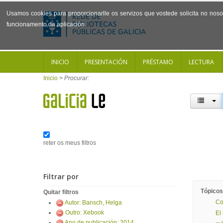
Usamos cookies para proporcionarlle os servizos que vostede solicita no noso 
funcionamento da aplicación.
INICIO
PRESENTACIÓN
PRÉSTAMO
LECTURA
Inicio
>
Procurar:
reter os meus filtros
Filtrar por
Tópicos
Quitar filtros
Co
Autor: Bansch, Helga
Outro: Xebook
El
Ano de publicación: 2014