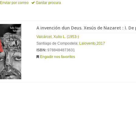
Enviar por correo
Gardar procura
A invención dun Deus. Xesús de Nazaret : I. De
Valcárcel
,
Xulio
L
. (
1953
-)
Santiago de Compostela:
Laiovento
,
2017
ISBN:
9788484873631
Engadir nos favoritos