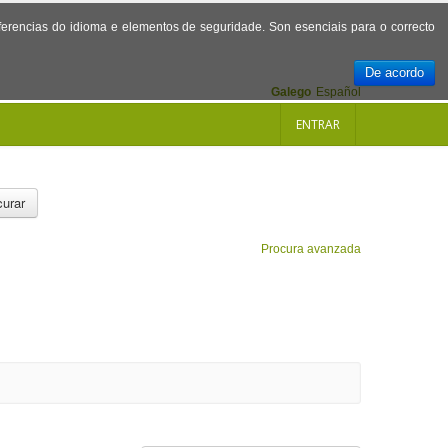
referencias do idioma e elementos de seguridade. Son esenciais para o correcto
De acordo
Galego
Español
ENTRAR
urar
Procura avanzada