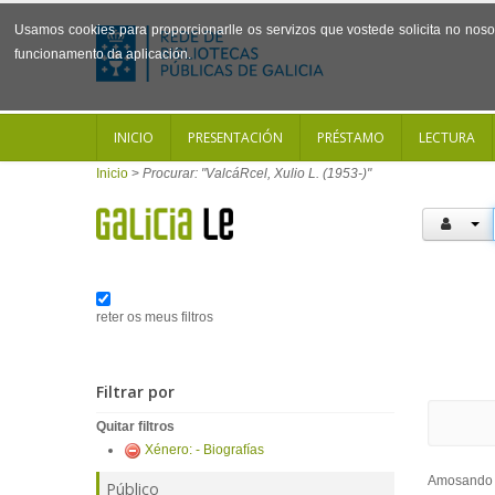
Usamos cookies para proporcionarlle os servizos que vostede solicita no noso 
funcionamento da aplicación.
INICIO
PRESENTACIÓN
PRÉSTAMO
LECTURA
Inicio
>
Procurar: "ValcáRcel, Xulio L. (1953-)"
reter os meus filtros
Filtrar por
Quitar filtros
Xénero: - Biografías
Amosand
Público