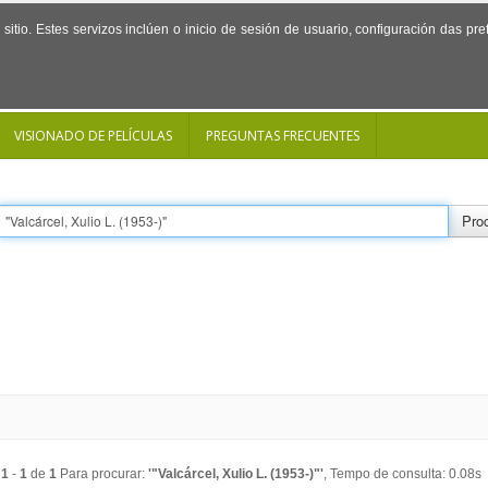
sitio. Estes servizos inclúen o inicio de sesión de usuario, configuración das p
VISIONADO DE PELÍCULAS
PREGUNTAS FRECUENTES
Proc
o
1
-
1
de
1
Para procurar:
'"Valcárcel, Xulio L. (1953-)"'
, Tempo de consulta: 0.08s