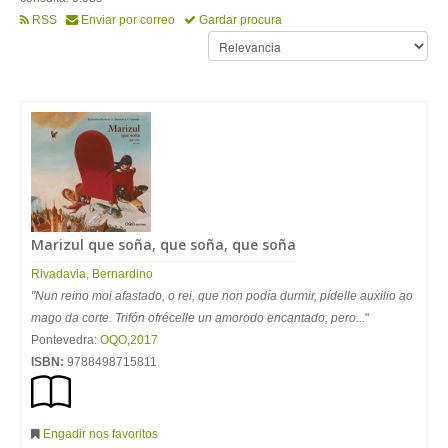
RSS
Enviar por correo
Gardar procura
Marizul que soña, que soña, que soña
Rivadavia
,
Bernardino
"Nun reino moi afastado, o rei, que non podía durmir, pídelle auxilio ao
mago da corte. Trifón ofrécelle un amorodo encantado, pero...
"
Pontevedra:
OQO
,
2017
ISBN:
9788498715811
Engadir nos favoritos