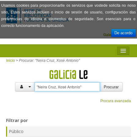
Usamos cookies para proporcionarlle os servizos que vostede solicita no noso
sitio. Estes servizos inclúen o inicio de sesión de usuario, configuración das
preferencias do idioma e elementos de seguridade. Son esenciais para o
correcto funcionamento da aplicación.
De acordo
Galego
Español
INICIO
Inicio
>
Procurar: "Neira Cruz, Xosé Antonio"
PRESENTACIÓN
PRÉSTAMO
Procurar
LECTURA
Procura avanzada
VISIONADO DE PELÍCULAS
Filtrar por
PREGUNTAS FRECUENTES
Público