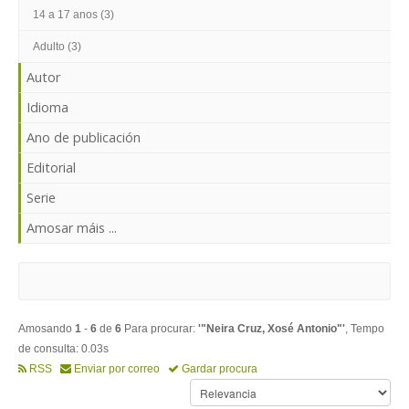
ENTRAR
14 a 17 anos (3)
Adulto (3)
Autor
Idioma
Ano de publicación
Editorial
Serie
Amosar máis ...
Amosando
1
-
6
de
6
Para procurar:
'"Neira Cruz, Xosé Antonio"'
, Tempo
de consulta: 0.03s
RSS
Enviar por correo
Gardar procura