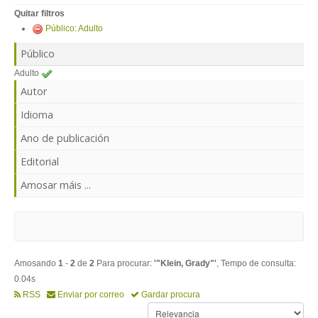
ENTRAR
Quitar filtros
Público: Adulto
Público
Adulto
Autor
Idioma
Ano de publicación
Editorial
Amosar máis ...
Amosando
1
-
2
de
2
Para procurar:
'"Klein, Grady"'
, Tempo de consulta:
0.04s
RSS
Enviar por correo
Gardar procura