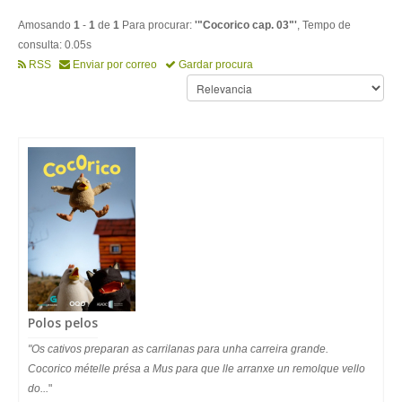
Amosando
1
-
1
de
1
Para procurar:
'"Cocorico cap. 03"'
, Tempo de
consulta: 0.05s
RSS
Enviar por correo
Gardar procura
Polos pelos
"Os cativos preparan as carrilanas para unha carreira grande.
Cocorico mételle présa a Mus para que lle arranxe un remolque vello
do...
"