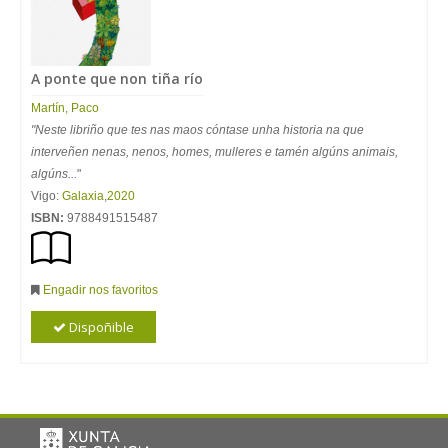
A ponte que non tiña río
Martín, Paco
"Neste libriño que tes nas maos cóntase unha historia na que
interveñen nenas, nenos, homes, mulleres e tamén algúns animais,
algúns...
"
Vigo:
Galaxia
,
2020
ISBN:
9788491515487
Engadir nos favoritos
Dispoñible