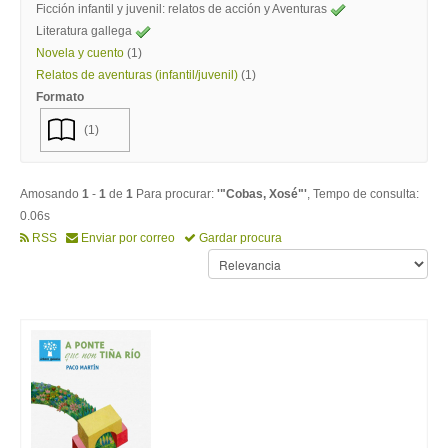
Ficción infantil y juvenil: relatos de acción y Aventuras
Literatura gallega
Novela y cuento
(1)
Relatos de aventuras (infantil/juvenil)
(1)
Formato
(1)
Amosando
1
-
1
de
1
Para procurar:
'"Cobas, Xosé"'
, Tempo de consulta:
0.06s
RSS
Enviar por correo
Gardar procura