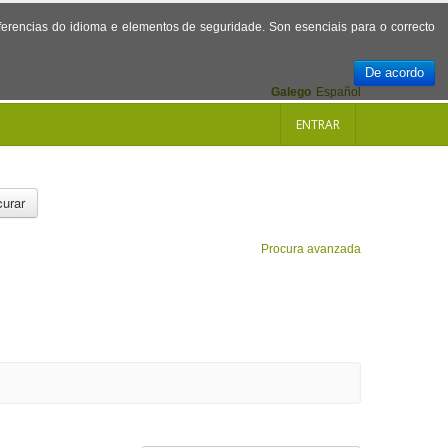
referencias do idioma e elementos de seguridade. Son esenciais para o correcto
De acordo
Galego
Español
ENTRAR
urar
Procura avanzada