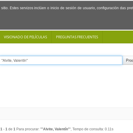
sitio. Estes servizos inclúen o inicio de sesión de usuario, configuración das p
VISIONADO DE PELÍCULAS
PREGUNTAS FRECUENTES
Proc
o
1
-
1
de
1
Para procurar:
'"Alvite, Valentín"'
, Tempo de consulta: 0.11s