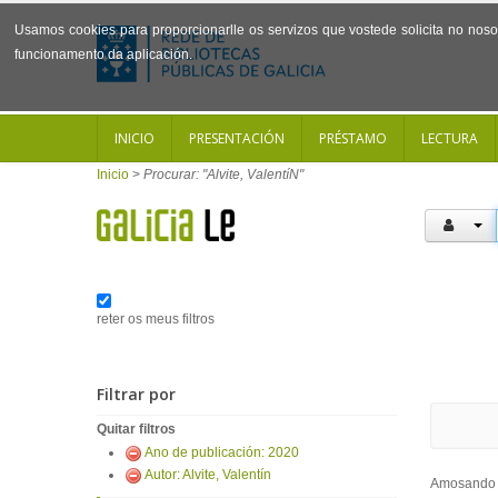
Usamos cookies para proporcionarlle os servizos que vostede solicita no noso 
funcionamento da aplicación.
INICIO
PRESENTACIÓN
PRÉSTAMO
LECTURA
Inicio
>
Procurar: "Alvite, ValentíN"
reter os meus filtros
Filtrar por
Quitar filtros
Ano de publicación: 2020
Autor: Alvite, Valentín
Amosand