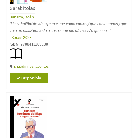
Garabitolas
Babarro, Xoán
"Un cabaliño/ de dúas patas/ que conta contos,/ que canta nanas,/ que
trota en risas/ por toda a casa,/ que me dá bicos/ e que me...
"
:
Xerais
,
2023
ISBN:
9788411103138
Engadir nos favoritos
Dispoñible