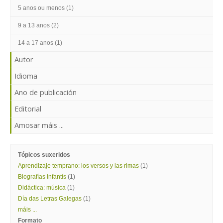
ENTRAR
5 anos ou menos (1)
9 a 13 anos (2)
14 a 17 anos (1)
Autor
Idioma
Ano de publicación
Editorial
Amosar máis ...
Tópicos suxeridos
Aprendizaje temprano: los versos y las rimas
(1)
Biografías infantís
(1)
Didáctica: música
(1)
Día das Letras Galegas
(1)
máis ...
Formato