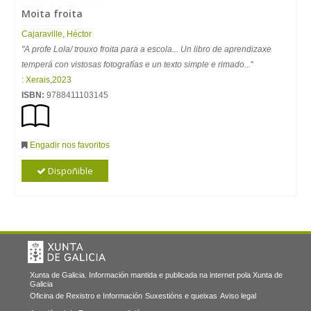
Moita froita
Cajaraville, Héctor
"A profe Lola/ trouxo froita para a escola... Un libro de aprendizaxe
temperá con vistosas fotografías e un texto simple e rimado...
"
:
Xerais
,
2023
ISBN:
9788411103145
Engadir nos favoritos
Dispoñible
Xunta de Galicia. Información mantida e publicada na internet pola Xunta de
Galicia
Oficina de Rexistro e Información
Suxestións e queixas
Aviso legal