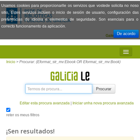
Usamos cookies para proporcionarlle os servizos que vostede solicita no noso
sitio. Estes servizos inclúen o inicio de sesión de usuario, configuración das
preferencias do idioma e elementos de seguridade. Son esenciais para o
correcto funcionamento da aplicación.
De acordo
Galego
Español
INICIO
Inicio
>
Procurar: (Eformat_str_mv:Ebook OR Eformat_str_mv:Book)
PRESENTACIÓN
PRÉSTAMO
Procurar
LECTURA
Editar esta procura avanzada
|
Iniciar unha nova procura avanzada
VISIONADO DE PELÍCULAS
reter os meus filtros
PREGUNTAS FRECUENTES
¡Sen resultados!