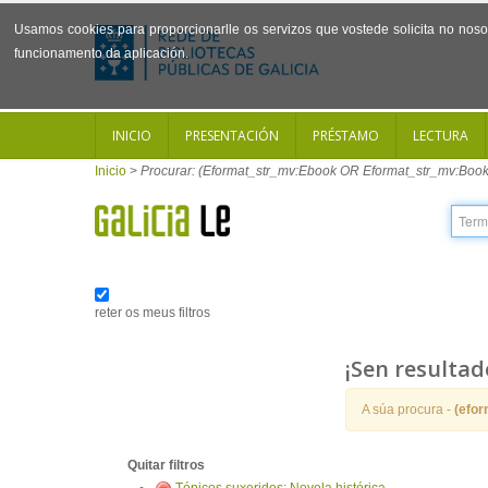
Usamos cookies para proporcionarlle os servizos que vostede solicita no noso 
funcionamento da aplicación.
INICIO
PRESENTACIÓN
PRÉSTAMO
LECTURA
Inicio
>
Procurar: (Eformat_str_mv:Ebook OR Eformat_str_mv:Book
reter os meus filtros
¡Sen resultad
A súa procura -
(efo
Quitar filtros