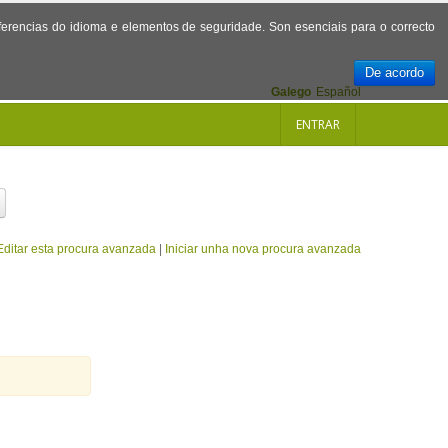
referencias do idioma e elementos de seguridade. Son esenciais para o correcto
De acordo
Galego
Español
ENTRAR
Editar esta procura avanzada
|
Iniciar unha nova procura avanzada