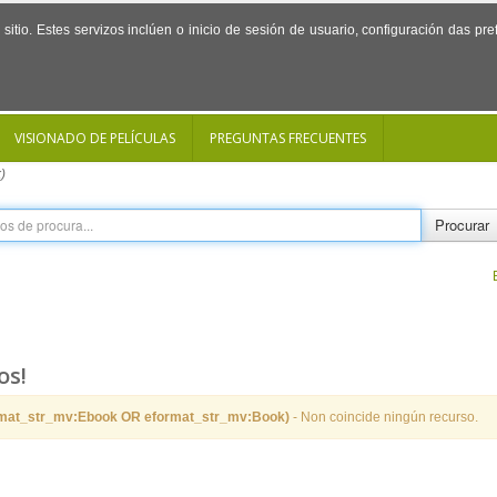
sitio. Estes servizos inclúen o inicio de sesión de usuario, configuración das p
VISIONADO DE PELÍCULAS
PREGUNTAS FRECUENTES
)
Procurar
os!
rmat_str_mv:Ebook OR eformat_str_mv:Book)
- Non coincide ningún recurso.