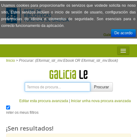
Usamos cookies para proporcionarlle os servizos que vostede solicita no noso
sitio. Estes servizos inclúen o inicio de sesión de usuario, configuración das
preferencias do idioma e elementos de seguridade. Son esenciais para o
correcto funcionamento da aplicación.
De acordo
Galego
Español
INICIO
Inicio
>
Procurar: (Eformat_str_mv:Ebook OR Eformat_str_mv:Book)
PRESENTACIÓN
PRÉSTAMO
Procurar
LECTURA
Editar esta procura avanzada
|
Iniciar unha nova procura avanzada
VISIONADO DE PELÍCULAS
reter os meus filtros
PREGUNTAS FRECUENTES
¡Sen resultados!