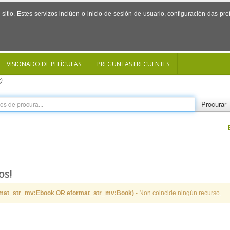
sitio. Estes servizos inclúen o inicio de sesión de usuario, configuración das p
VISIONADO DE PELÍCULAS
PREGUNTAS FRECUENTES
)
Procurar
os!
rmat_str_mv:Ebook OR eformat_str_mv:Book)
- Non coincide ningún recurso.