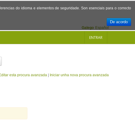
referencias do idioma e elementos de seguridade. Son esenciais para o correcto
De acordo
Galego
Español
ENTRAR
Editar esta procura avanzada
|
Iniciar unha nova procura avanzada