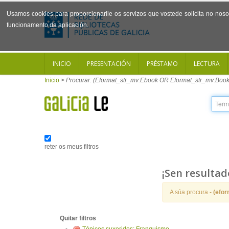
Usamos cookies para proporcionarlle os servizos que vostede solicita no noso 
funcionamento da aplicación.
INICIO
PRESENTACIÓN
PRÉSTAMO
LECTURA
Inicio
>
Procurar: (Eformat_str_mv:Ebook OR Eformat_str_mv:Book
reter os meus filtros
¡Sen resultad
A súa procura -
(efo
Quitar filtros