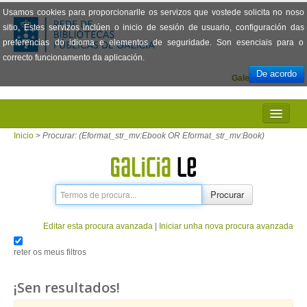
Usamos cookies para proporcionarlle os servizos que vostede solicita no noso
sitio. Estes servizos inclúen o inicio de sesión de usuario, configuración das
preferencias do idioma e elementos de seguridade. Son esenciais para o
correcto funcionamento da aplicación.
De acordo
Galego
Español
INICIO
Inicio
>
Procurar: (Eformat_str_mv:Ebook OR Eformat_str_mv:Book)
PRESENTACIÓN
PRÉSTAMO
Procurar
LECTURA
Editar esta procura avanzada
|
Iniciar unha nova procura avanzada
VISIONADO DE PELÍCULAS
reter os meus filtros
PREGUNTAS FRECUENTES
¡Sen resultados!