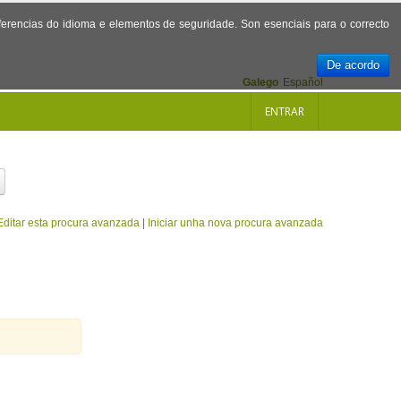
referencias do idioma e elementos de seguridade. Son esenciais para o correcto
De acordo
Galego
Español
ENTRAR
Editar esta procura avanzada
|
Iniciar unha nova procura avanzada