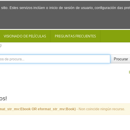
sitio. Estes servizos inclúen o inicio de sesión de usuario, configuración das p
VISIONADO DE PELÍCULAS
PREGUNTAS FRECUENTES
)
Procurar
os!
rmat_str_mv:Ebook OR eformat_str_mv:Book)
- Non coincide ningún recurso.