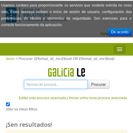
Usamos cookies para proporcionarlle os servizos que vostede solicita no noso
sitio. Estes servizos inclúen o inicio de sesión de usuario, configuración das
preferencias do idioma e elementos de seguridade. Son esenciais para o
correcto funcionamento da aplicación.
De acordo
Galego
Español
INICIO
Inicio
>
Procurar: (Eformat_str_mv:Ebook OR Eformat_str_mv:Book)
PRESENTACIÓN
PRÉSTAMO
Procurar
LECTURA
Editar esta procura avanzada
|
Iniciar unha nova procura avanzada
VISIONADO DE PELÍCULAS
reter os meus filtros
PREGUNTAS FRECUENTES
¡Sen resultados!