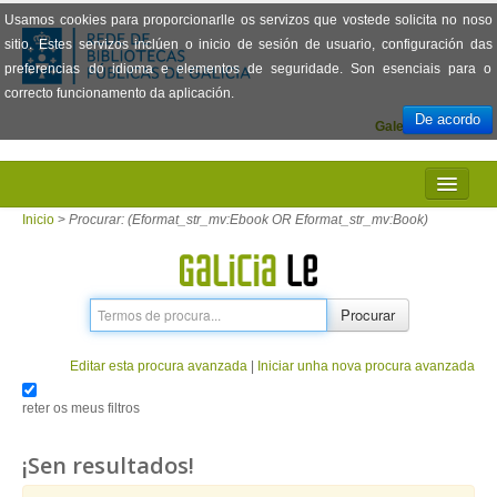
Usamos cookies para proporcionarlle os servizos que vostede solicita no noso
sitio. Estes servizos inclúen o inicio de sesión de usuario, configuración das
preferencias do idioma e elementos de seguridade. Son esenciais para o
correcto funcionamento da aplicación.
De acordo
Galego
Español
INICIO
Inicio
>
Procurar: (Eformat_str_mv:Ebook OR Eformat_str_mv:Book)
PRESENTACIÓN
PRÉSTAMO
Procurar
LECTURA
Editar esta procura avanzada
|
Iniciar unha nova procura avanzada
VISIONADO DE PELÍCULAS
reter os meus filtros
PREGUNTAS FRECUENTES
¡Sen resultados!