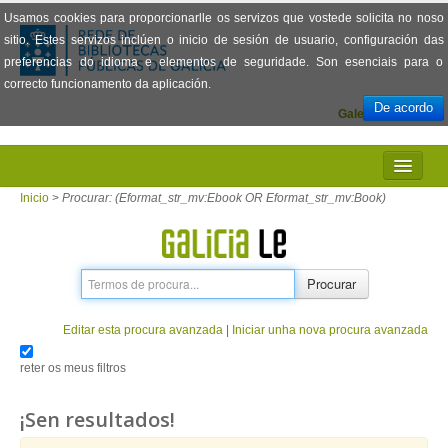
Usamos cookies para proporcionarlle os servizos que vostede solicita no noso
sitio. Estes servizos inclúen o inicio de sesión de usuario, configuración das
preferencias do idioma e elementos de seguridade. Son esenciais para o
correcto funcionamento da aplicación.
De acordo
Galego
Español
INICIO
Inicio
>
Procurar: (Eformat_str_mv:Ebook OR Eformat_str_mv:Book)
PRESENTACIÓN
PRÉSTAMO
Procurar
LECTURA
Editar esta procura avanzada
|
Iniciar unha nova procura avanzada
VISIONADO DE PELÍCULAS
reter os meus filtros
PREGUNTAS FRECUENTES
¡Sen resultados!