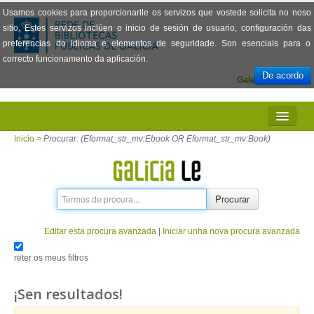
Usamos cookies para proporcionarlle os servizos que vostede solicita no noso
sitio. Estes servizos inclúen o inicio de sesión de usuario, configuración das
preferencias do idioma e elementos de seguridade. Son esenciais para o
correcto funcionamento da aplicación.
De acordo
Galego
Español
INICIO
Inicio
>
Procurar: (Eformat_str_mv:Ebook OR Eformat_str_mv:Book)
PRESENTACIÓN
PRÉSTAMO
Procurar
LECTURA
Editar esta procura avanzada
|
Iniciar unha nova procura avanzada
VISIONADO DE PELÍCULAS
reter os meus filtros
PREGUNTAS FRECUENTES
¡Sen resultados!