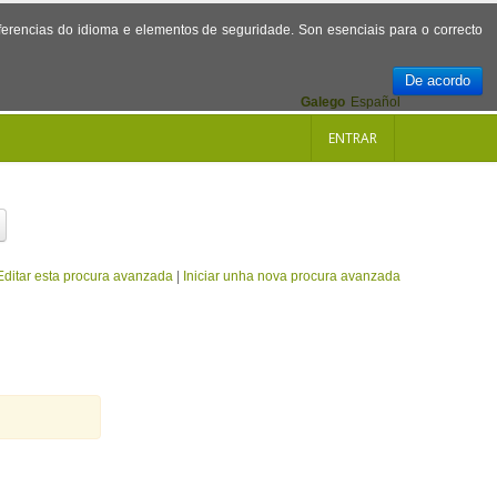
referencias do idioma e elementos de seguridade. Son esenciais para o correcto
De acordo
Galego
Español
ENTRAR
Editar esta procura avanzada
|
Iniciar unha nova procura avanzada