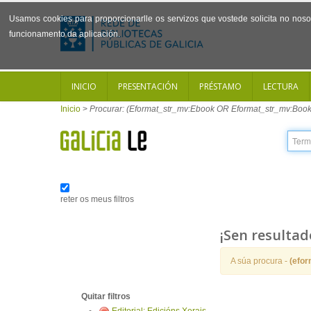
Usamos cookies para proporcionarlle os servizos que vostede solicita no noso 
funcionamento da aplicación.
INICIO
PRESENTACIÓN
PRÉSTAMO
LECTURA
Inicio
>
Procurar: (Eformat_str_mv:Ebook OR Eformat_str_mv:Book
reter os meus filtros
¡Sen resultad
A súa procura -
(efo
Quitar filtros