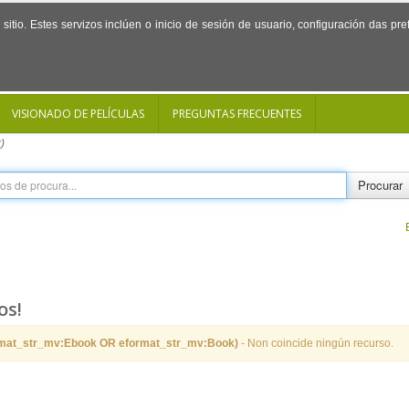
sitio. Estes servizos inclúen o inicio de sesión de usuario, configuración das p
VISIONADO DE PELÍCULAS
PREGUNTAS FRECUENTES
)
Procurar
os!
rmat_str_mv:Ebook OR eformat_str_mv:Book)
- Non coincide ningún recurso.