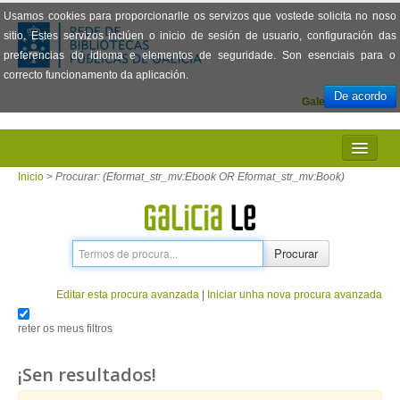
Usamos cookies para proporcionarlle os servizos que vostede solicita no noso
sitio. Estes servizos inclúen o inicio de sesión de usuario, configuración das
preferencias do idioma e elementos de seguridade. Son esenciais para o
correcto funcionamento da aplicación.
De acordo
Galego
Español
INICIO
Inicio
>
Procurar: (Eformat_str_mv:Ebook OR Eformat_str_mv:Book)
PRESENTACIÓN
PRÉSTAMO
Procurar
LECTURA
Editar esta procura avanzada
|
Iniciar unha nova procura avanzada
VISIONADO DE PELÍCULAS
reter os meus filtros
PREGUNTAS FRECUENTES
¡Sen resultados!