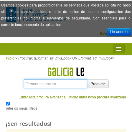
Usamos cookies para proporcionarlle os servizos que vostede solicita no noso
sitio. Estes servizos inclúen o inicio de sesión de usuario, configuración das
preferencias do idioma e elementos de seguridade. Son esenciais para o
correcto funcionamento da aplicación.
De acordo
Galego
Español
INICIO
Inicio
>
Procurar: (Eformat_str_mv:Ebook OR Eformat_str_mv:Book)
PRESENTACIÓN
PRÉSTAMO
Procurar
LECTURA
Editar esta procura avanzada
|
Iniciar unha nova procura avanzada
VISIONADO DE PELÍCULAS
reter os meus filtros
PREGUNTAS FRECUENTES
¡Sen resultados!