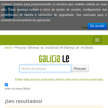
Usamos cookies para proporcionarlle os servizos que vostede solicita no noso
sitio. Estes servizos inclúen o inicio de sesión de usuario, configuración das
preferencias do idioma e elementos de seguridade. Son esenciais para o
correcto funcionamento da aplicación.
De acordo
Galego
Español
INICIO
Inicio
>
Procurar: (Eformat_str_mv:Ebook OR Eformat_str_mv:Book)
PRESENTACIÓN
PRÉSTAMO
Procurar
LECTURA
Editar esta procura avanzada
|
Iniciar unha nova procura avanzada
VISIONADO DE PELÍCULAS
reter os meus filtros
PREGUNTAS FRECUENTES
¡Sen resultados!