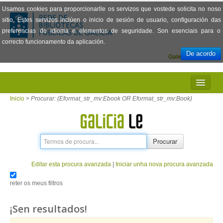
Usamos cookies para proporcionarlle os servizos que vostede solicita no noso
sitio. Estes servizos inclúen o inicio de sesión de usuario, configuración das
preferencias do idioma e elementos de seguridade. Son esenciais para o
correcto funcionamento da aplicación.
De acordo
Galego
Español
INICIO
Inicio
>
Procurar: (Eformat_str_mv:Ebook OR Eformat_str_mv:Book)
PRESENTACIÓN
PRÉSTAMO
Procurar
LECTURA
Editar esta procura avanzada
|
Iniciar unha nova procura avanzada
VISIONADO DE PELÍCULAS
reter os meus filtros
PREGUNTAS FRECUENTES
¡Sen resultados!