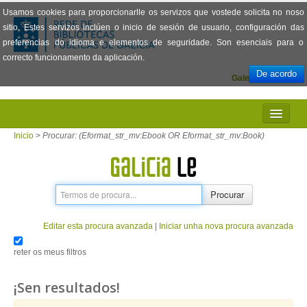
Usamos cookies para proporcionarlle os servizos que vostede solicita no noso
sitio. Estes servizos inclúen o inicio de sesión de usuario, configuración das
preferencias do idioma e elementos de seguridade. Son esenciais para o
correcto funcionamento da aplicación.
De acordo
Galego
Español
INICIO
Inicio
>
Procurar: (Eformat_str_mv:Ebook OR Eformat_str_mv:Book)
PRESENTACIÓN
PRÉSTAMO
Procurar
LECTURA
Editar esta procura avanzada
|
Iniciar unha nova procura avanzada
VISIONADO DE PELÍCULAS
reter os meus filtros
PREGUNTAS FRECUENTES
¡Sen resultados!