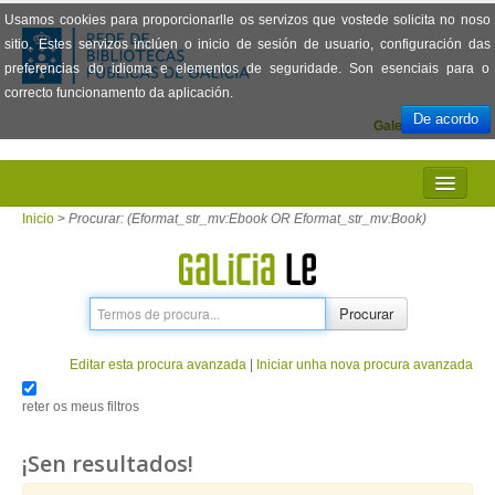
Usamos cookies para proporcionarlle os servizos que vostede solicita no noso
sitio. Estes servizos inclúen o inicio de sesión de usuario, configuración das
preferencias do idioma e elementos de seguridade. Son esenciais para o
correcto funcionamento da aplicación.
De acordo
Galego
Español
INICIO
Inicio
>
Procurar: (Eformat_str_mv:Ebook OR Eformat_str_mv:Book)
PRESENTACIÓN
PRÉSTAMO
Procurar
LECTURA
Editar esta procura avanzada
|
Iniciar unha nova procura avanzada
VISIONADO DE PELÍCULAS
reter os meus filtros
PREGUNTAS FRECUENTES
¡Sen resultados!