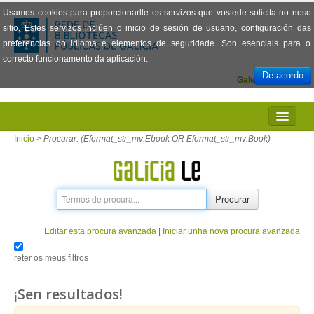
Usamos cookies para proporcionarlle os servizos que vostede solicita no noso
sitio. Estes servizos inclúen o inicio de sesión de usuario, configuración das
preferencias do idioma e elementos de seguridade. Son esenciais para o
correcto funcionamento da aplicación.
De acordo
Galego
Español
INICIO
Inicio
>
Procurar: (Eformat_str_mv:Ebook OR Eformat_str_mv:Book)
PRESENTACIÓN
PRÉSTAMO
Procurar
LECTURA
Editar esta procura avanzada
|
Iniciar unha nova procura avanzada
VISIONADO DE PELÍCULAS
reter os meus filtros
PREGUNTAS FRECUENTES
¡Sen resultados!