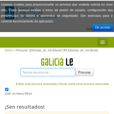
Usamos cookies para proporcionarlle os servizos que vostede solicita no noso
sitio. Estes servizos inclúen o inicio de sesión de usuario, configuración das
preferencias do idioma e elementos de seguridade. Son esenciais para o
correcto funcionamento da aplicación.
De acordo
Galego
Español
INICIO
Inicio
>
Procurar: (Eformat_str_mv:Ebook OR Eformat_str_mv:Book)
PRESENTACIÓN
PRÉSTAMO
Procurar
LECTURA
Editar esta procura avanzada
|
Iniciar unha nova procura avanzada
VISIONADO DE PELÍCULAS
reter os meus filtros
PREGUNTAS FRECUENTES
¡Sen resultados!