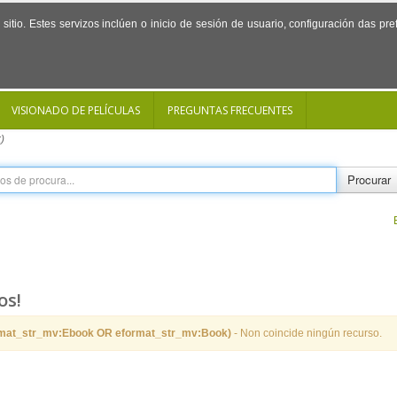
sitio. Estes servizos inclúen o inicio de sesión de usuario, configuración das p
VISIONADO DE PELÍCULAS
PREGUNTAS FRECUENTES
)
Procurar
os!
rmat_str_mv:Ebook OR eformat_str_mv:Book)
- Non coincide ningún recurso.