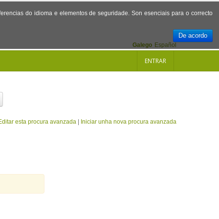
referencias do idioma e elementos de seguridade. Son esenciais para o correcto
De acordo
Galego
Español
ENTRAR
Editar esta procura avanzada
|
Iniciar unha nova procura avanzada