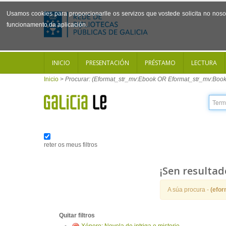
Usamos cookies para proporcionarlle os servizos que vostede solicita no noso 
funcionamento da aplicación.
INICIO
PRESENTACIÓN
PRÉSTAMO
LECTURA
Inicio
>
Procurar: (Eformat_str_mv:Ebook OR Eformat_str_mv:Book
reter os meus filtros
¡Sen resultad
A súa procura -
(efo
Quitar filtros