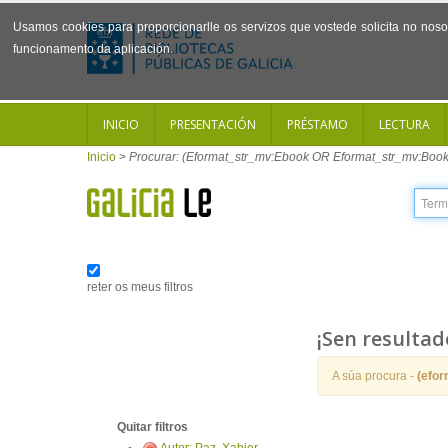
Usamos cookies para proporcionarlle os servizos que vostede solicita no noso 
funcionamento da aplicación.
INICIO
PRESENTACIÓN
PRÉSTAMO
LECTURA
Inicio
>
Procurar: (Eformat_str_mv:Ebook OR Eformat_str_mv:Book
reter os meus filtros
¡Sen resultad
A súa procura -
(efo
Quitar filtros