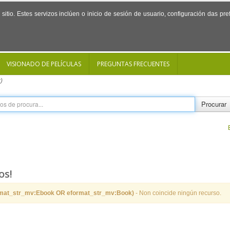
sitio. Estes servizos inclúen o inicio de sesión de usuario, configuración das p
VISIONADO DE PELÍCULAS
PREGUNTAS FRECUENTES
)
Procurar
os!
rmat_str_mv:Ebook OR eformat_str_mv:Book)
- Non coincide ningún recurso.