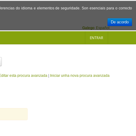
referencias do idioma e elementos de seguridade. Son esenciais para o correcto
De acordo
Galego
Español
ENTRAR
Editar esta procura avanzada
|
Iniciar unha nova procura avanzada