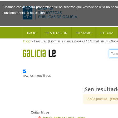
Usamos cookies para proporcionarlle os servizos que vostede solicita no noso 
funcionamento da aplicación.
INICIO
PRESENTACIÓN
PRÉSTAMO
LECTURA
Inicio
>
Procurar: (Eformat_str_mv:Ebook OR Eformat_str_mv:Book
reter os meus filtros
¡Sen resultad
A súa procura -
(efo
Quitar filtros