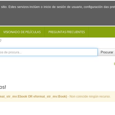
sitio. Estes servizos inclúen o inicio de sesión de usuario, configuración das p
VISIONADO DE PELÍCULAS
PREGUNTAS FRECUENTES
)
Procurar
os!
rmat_str_mv:Ebook OR eformat_str_mv:Book)
- Non coincide ningún recurso.