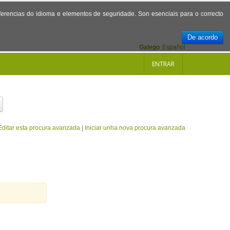
referencias do idioma e elementos de seguridade. Son esenciais para o correcto
De acordo
Galego
Español
ENTRAR
Editar esta procura avanzada
|
Iniciar unha nova procura avanzada