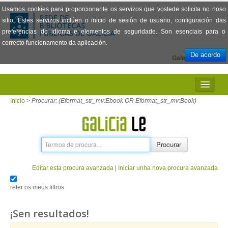
Usamos cookies para proporcionarlle os servizos que vostede solicita no noso
sitio. Estes servizos inclúen o inicio de sesión de usuario, configuración das
preferencias do idioma e elementos de seguridade. Son esenciais para o
correcto funcionamento da aplicación.
De acordo
Galego
Español
INICIO
Inicio
>
Procurar: (Eformat_str_mv:Ebook OR Eformat_str_mv:Book)
PRESENTACIÓN
PRÉSTAMO
Procurar
LECTURA
Editar esta procura avanzada
|
Iniciar unha nova procura avanzada
VISIONADO DE PELÍCULAS
reter os meus filtros
PREGUNTAS FRECUENTES
¡Sen resultados!